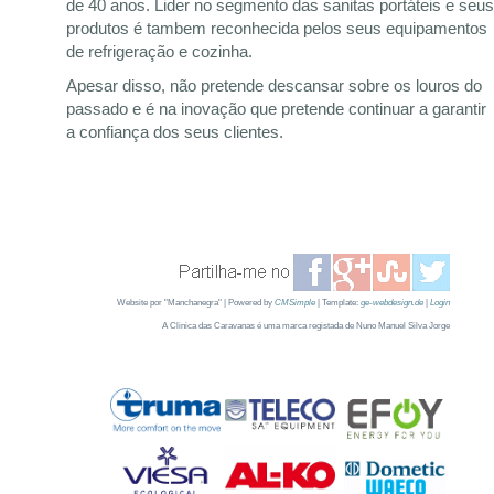
de 40 anos. Lider no segmento das sanitas portáteis e seus
produtos é tambem reconhecida pelos seus equipamentos
de refrigeração e cozinha.
Apesar disso, não pretende descansar sobre os louros do
passado e é na inovação que pretende continuar a garantir
a confiança dos seus clientes.
Website por "Manchanegra" | Powered by
CMSimple
| Template:
ge-webdesign.de
|
Login
A Clinica das Caravanas é uma marca registada de Nuno Manuel Silva Jorge