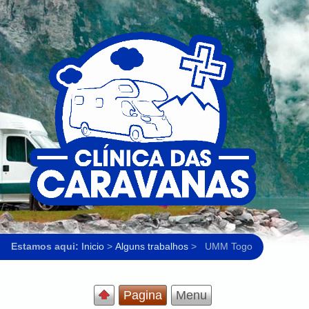
Estamos aqui:
Inicio
>
Alguns trabalhos
>
UMM Togo
Pagina
Menu